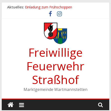
Zum
Aktuelles:
Einladung zum Frühschoppen
Inhalt
Dichtheitsprobe der Löschleitungen
springen
Fronleichnamsprozession
Feuerwehrfest 2026
Ferienspiel der Marktgemeinde Wartmannstetten
Freiwillige
Feuerwehr
Straßhof
Marktgemeinde Wartmannstetten