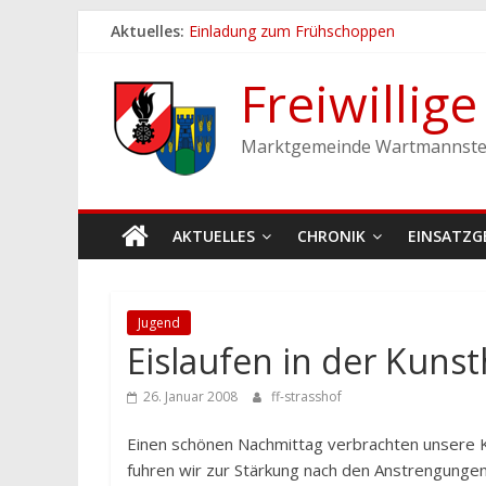
Zum
Aktuelles:
Einladung zum Frühschoppen
Inhalt
Dichtheitsprobe der Löschleitungen
springen
Fronleichnamsprozession
Freiwillig
Feuerwehrfest 2026
Ferienspiel der Marktgemeinde Wartmann
Marktgemeinde Wartmannste
AKTUELLES
CHRONIK
EINSATZG
Jugend
Eislaufen in der Kunst
26. Januar 2008
ff-strasshof
Einen schönen Nachmittag verbrachten unsere Ki
fuhren wir zur Stärkung nach den Anstrengungen 