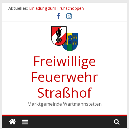
Zum
Aktuelles:
Einladung zum Frühschoppen
Inhalt
Dichtheitsprobe der Löschleitungen
springen
Fronleichnamsprozession
Feuerwehrfest 2026
Ferienspiel der Marktgemeinde Wartmannstetten
Freiwillige
Feuerwehr
Straßhof
Marktgemeinde Wartmannstetten