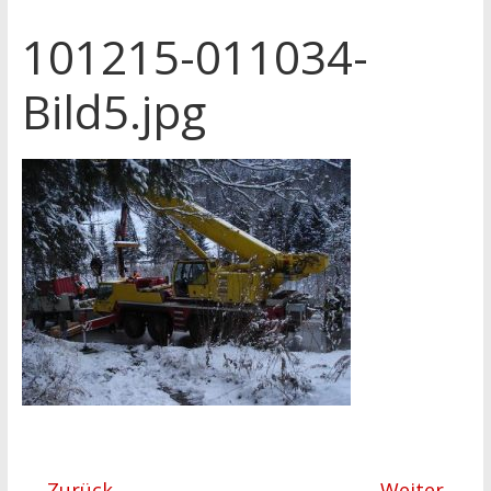
101215-011034-
Bild5.jpg
← Zurück
Weiter →