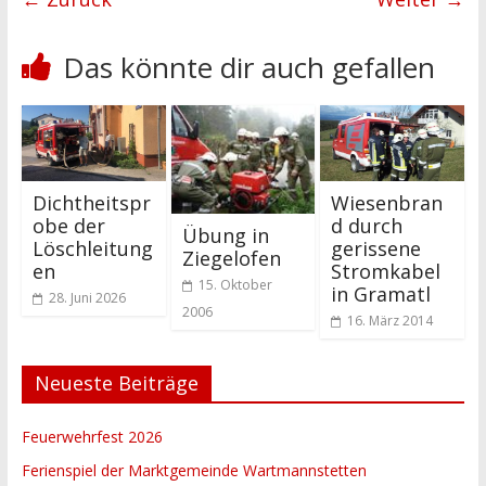
Das könnte dir auch gefallen
Dichtheitspr
Wiesenbran
obe der
d durch
Übung in
Löschleitung
gerissene
Ziegelofen
en
Stromkabel
15. Oktober
in Gramatl
28. Juni 2026
2006
16. März 2014
Neueste Beiträge
Feuerwehrfest 2026
Ferienspiel der Marktgemeinde Wartmannstetten