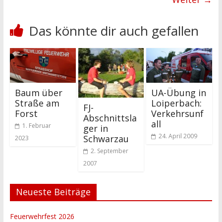
Das könnte dir auch gefallen
Baum über
UA-Übung in
Straße am
Loiperbach:
FJ-
Forst
Verkehrsunf
Abschnittsla
all
1. Februar
ger in
24. April 2009
Schwarzau
2023
2. September
2007
Neueste Beiträge
Feuerwehrfest 2026