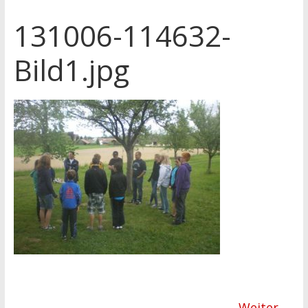
131006-114632-
Bild1.jpg
Weiter →