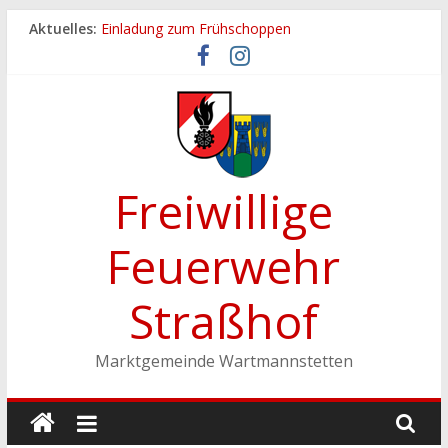
Zum
Aktuelles:
Einladung zum Frühschoppen
Inhalt
Dichtheitsprobe der Löschleitungen
springen
Fronleichnamsprozession
Feuerwehrfest 2026
Ferienspiel der Marktgemeinde Wartmannstetten
Freiwillige
Feuerwehr
Straßhof
Marktgemeinde Wartmannstetten