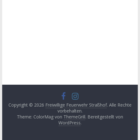
Copyright © 2026
Freiwillige Feuerwehr Straßhof
. Alle Rechte
vorbehalten.
Theme: ColorMag von
ThemeGrill
. Bereitgestellt von
WordPress
.