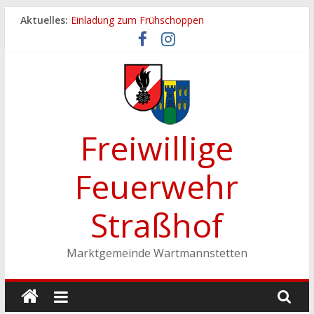
Zum
Aktuelles:
Einladung zum Frühschoppen
Inhalt
Dichtheitsprobe der Löschleitungen
springen
Fronleichnamsprozession
Feuerwehrfest 2026
Ferienspiel der Marktgemeinde Wartmannstetten
Freiwillige
Feuerwehr
Straßhof
Marktgemeinde Wartmannstetten