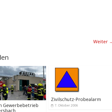
Weiter 
len
Zivilschutz-Probealarm
in Gewerbebetrieb
7. Oktober 2006
ersbach