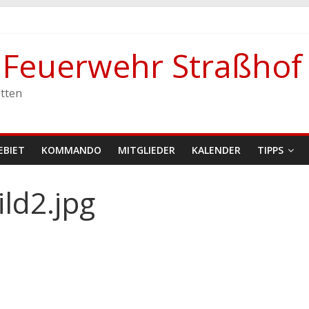
e Feuerwehr Straßhof
stetten
tten
EBIET
KOMMANDO
MITGLIEDER
KALENDER
TIPPS
ld2.jpg