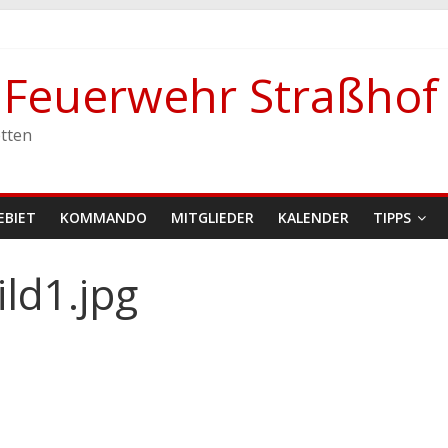
e Feuerwehr Straßhof
stetten
tten
EBIET
KOMMANDO
MITGLIEDER
KALENDER
TIPPS
ld1.jpg