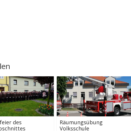
len
feier des
Räumungsübung
bschnittes
Volksschule