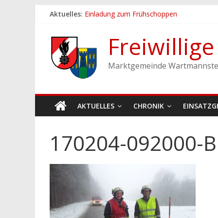
Zum
Aktuelles:
Einladung zum Frühschoppen
Inhalt
Dichtheitsprobe der Löschleitungen
springen
Fronleichnamsprozession
Freiwillig
Feuerwehrfest 2026
Ferienspiel der Marktgemeinde Wartmann
Marktgemeinde Wartmannste
AKTUELLES
CHRONIK
EINSATZG
170204-092000-Bi