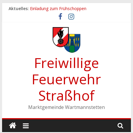
Zum
Aktuelles:
Einladung zum Frühschoppen
Inhalt
Dichtheitsprobe der Löschleitungen
springen
Fronleichnamsprozession
Feuerwehrfest 2026
Ferienspiel der Marktgemeinde Wartmannstetten
Freiwillige
Feuerwehr
Straßhof
Marktgemeinde Wartmannstetten