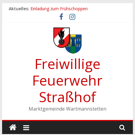
Zum
Aktuelles:
Einladung zum Frühschoppen
Inhalt
Dichtheitsprobe der Löschleitungen
springen
Fronleichnamsprozession
Feuerwehrfest 2026
Ferienspiel der Marktgemeinde Wartmannstetten
Freiwillige
Feuerwehr
Straßhof
Marktgemeinde Wartmannstetten