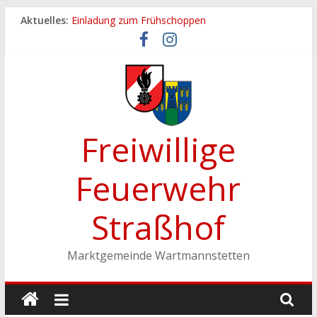
Zum
Aktuelles:
Einladung zum Frühschoppen
Inhalt
Dichtheitsprobe der Löschleitungen
springen
Fronleichnamsprozession
Feuerwehrfest 2026
Ferienspiel der Marktgemeinde Wartmannstetten
Freiwillige
Feuerwehr
Straßhof
Marktgemeinde Wartmannstetten