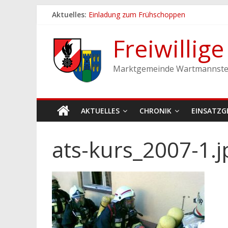
Zum
Aktuelles:
Einladung zum Frühschoppen
Inhalt
Dichtheitsprobe der Löschleitungen
springen
Fronleichnamsprozession
Freiwillig
Feuerwehrfest 2026
Ferienspiel der Marktgemeinde Wartmann
Marktgemeinde Wartmannste
AKTUELLES
CHRONIK
EINSATZG
ats-kurs_2007-1.j