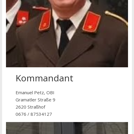
Kommandant
Emanuel Petz, OBI
Gramatler Straße 9
2620 Straßhof
0676 / 87534127