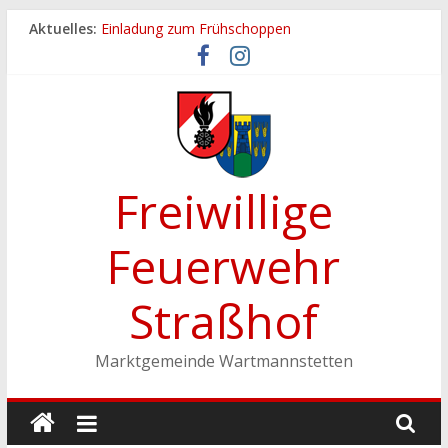
Zum
Aktuelles:
Einladung zum Frühschoppen
Inhalt
Dichtheitsprobe der Löschleitungen
springen
Fronleichnamsprozession
Feuerwehrfest 2026
Ferienspiel der Marktgemeinde Wartmannstetten
Freiwillige
Feuerwehr
Straßhof
Marktgemeinde Wartmannstetten