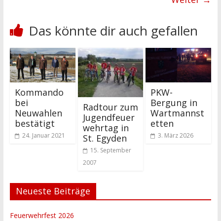
Das könnte dir auch gefallen
Kommando
PKW-
bei
Bergung in
Radtour zum
Neuwahlen
Wartmannst
Jugendfeuer
bestätigt
etten
wehrtag in
24. Januar 2021
3. März 2026
St. Egyden
15. September
2007
Neueste Beiträge
Feuerwehrfest 2026