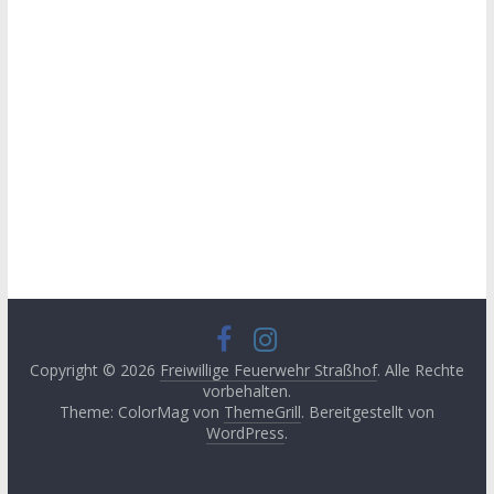
Copyright © 2026
Freiwillige Feuerwehr Straßhof
. Alle Rechte
vorbehalten.
Theme: ColorMag von
ThemeGrill
. Bereitgestellt von
WordPress
.