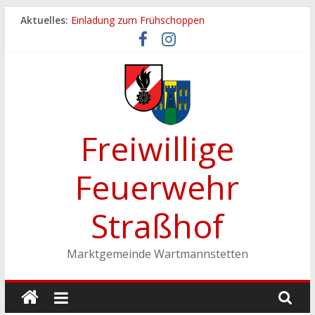
Zum
Aktuelles:
Einladung zum Frühschoppen
Inhalt
Dichtheitsprobe der Löschleitungen
springen
Fronleichnamsprozession
Feuerwehrfest 2026
Ferienspiel der Marktgemeinde Wartmannstetten
Freiwillige
Feuerwehr
Straßhof
Marktgemeinde Wartmannstetten