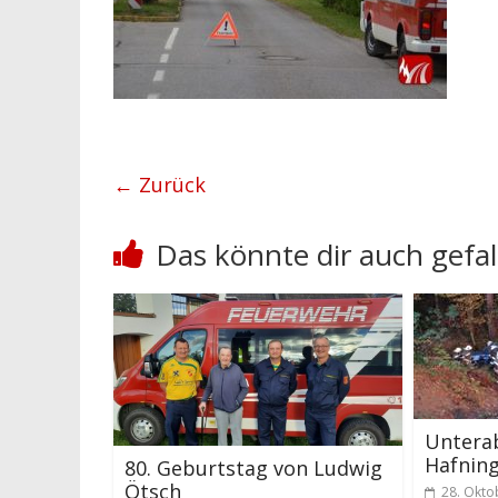
← Zurück
Das könnte dir auch gefal
Untera
Hafning
80. Geburtstag von Ludwig
Ötsch
28. Okto