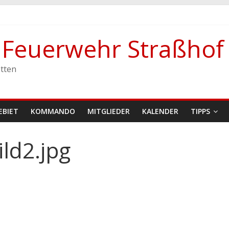
e Feuerwehr Straßhof
stetten
tten
EBIET
KOMMANDO
MITGLIEDER
KALENDER
TIPPS
ld2.jpg