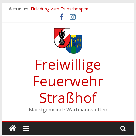
Zum
Aktuelles:
Einladung zum Frühschoppen
Inhalt
Dichtheitsprobe der Löschleitungen
springen
Fronleichnamsprozession
Feuerwehrfest 2026
Ferienspiel der Marktgemeinde Wartmannstetten
Freiwillige
Feuerwehr
Straßhof
Marktgemeinde Wartmannstetten