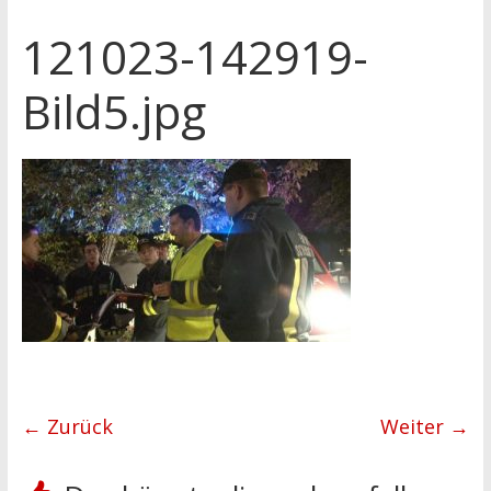
121023-142919-
Bild5.jpg
← Zurück
Weiter →