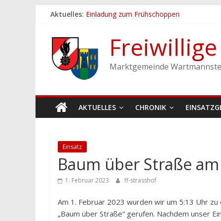
Zum
Aktuelles:
Einladung zum Frühschoppen
Inhalt
Dichtheitsprobe der Löschleitungen
springen
Fronleichnamsprozession
Freiwillig
Feuerwehrfest 2026
Ferienspiel der Marktgemeinde Wartmann
Marktgemeinde Wartmannste
AKTUELLES
CHRONIK
EINSATZG
Einsatz
Baum über Straße am 
1. Februar 2023
ff-strasshof
Am 1. Februar 2023 wurden wir um 5:13 Uhr zu
„Baum über Straße“ gerufen. Nachdem unser Eins