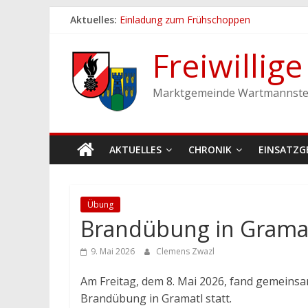
Zum
Aktuelles:
Einladung zum Frühschoppen
Inhalt
Dichtheitsprobe der Löschleitungen
springen
Fronleichnamsprozession
Freiwillig
Feuerwehrfest 2026
Ferienspiel der Marktgemeinde Wartmann
Marktgemeinde Wartmannste
AKTUELLES
CHRONIK
EINSATZG
Übung
Brandübung in Grama
9. Mai 2026
Clemens Zwazl
Am Freitag, dem 8. Mai 2026, fand gemeinsa
Brandübung in Gramatl statt.