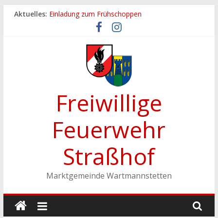
Zum
Aktuelles:
Einladung zum Frühschoppen
Inhalt
Dichtheitsprobe der Löschleitungen
springen
Fronleichnamsprozession
Feuerwehrfest 2026
Ferienspiel der Marktgemeinde Wartmannstetten
Freiwillige
Feuerwehr
Straßhof
Marktgemeinde Wartmannstetten