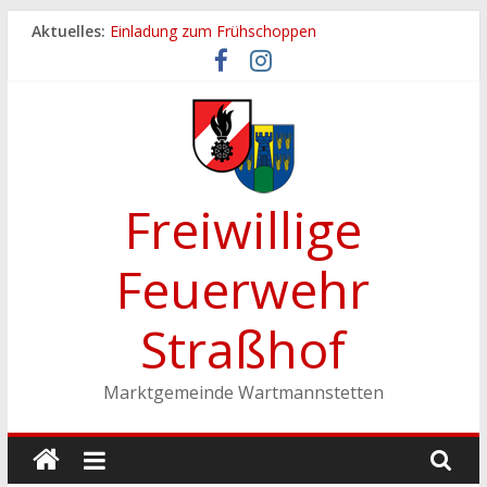
Zum
Aktuelles:
Einladung zum Frühschoppen
Inhalt
Dichtheitsprobe der Löschleitungen
springen
Fronleichnamsprozession
Feuerwehrfest 2026
Ferienspiel der Marktgemeinde Wartmannstetten
Freiwillige
Feuerwehr
Straßhof
Marktgemeinde Wartmannstetten