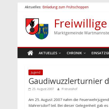
Zum
Aktuelles:
Einladung zum Frühschoppen
Inhalt
Dichtheitsprobe der Löschleitungen
springen
Fronleichnamsprozession
Freiwillig
Feuerwehrfest 2026
Ferienspiel der Marktgemeinde Wartmann
Marktgemeinde Wartmannste
AKTUELLES
CHRONIK
EINSATZG
Jugend
Gaudiwuzzlerturnier d
25. August 2007
ff-strasshof
Am 25. August 2007 nahm die Feuerwehrjugendgr
Mahrersdorf teil. Bei dieser Gelegenheit gab e