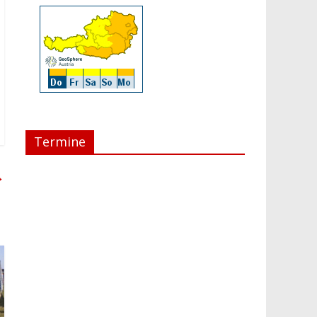
Termine
→