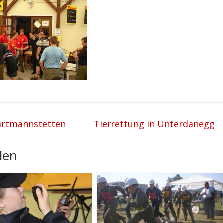
Wartmannstetten
Tierrettung in Unterdanegg
len