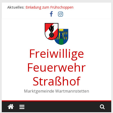
Zum
Aktuelles:
Einladung zum Frühschoppen
Inhalt
Dichtheitsprobe der Löschleitungen
springen
Fronleichnamsprozession
Feuerwehrfest 2026
Ferienspiel der Marktgemeinde Wartmannstetten
Freiwillige
Feuerwehr
Straßhof
Marktgemeinde Wartmannstetten