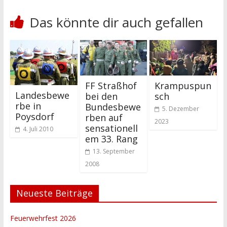
Das könnte dir auch gefallen
FF Straßhof
Krampuspun
Landesbewe
bei den
sch
rbe in
Bundesbewe
5. Dezember
Poysdorf
rben auf
2023
sensationell
4. Juli 2010
em 33. Rang
13. September
2008
Neueste Beiträge
Feuerwehrfest 2026