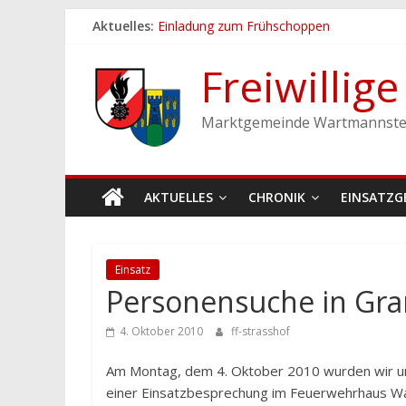
Zum
Aktuelles:
Einladung zum Frühschoppen
Inhalt
Dichtheitsprobe der Löschleitungen
springen
Fronleichnamsprozession
Freiwillig
Feuerwehrfest 2026
Ferienspiel der Marktgemeinde Wartmann
Marktgemeinde Wartmannste
AKTUELLES
CHRONIK
EINSATZG
Einsatz
Personensuche in Gra
4. Oktober 2010
ff-strasshof
Am Montag, dem 4. Oktober 2010 wurden wir um
einer Einsatzbesprechung im Feuerwehrhaus 