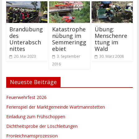
Brandübung
Katastrophe
Übung:
des
nübung im
Menschenre
Unterabsch
Semmeringg
ttung im
nittes
ebiet
Wald
20. Mai 2023
3. September
30. März 2008
2016
Neueste Beiträge
Feuerwehrfest 2026
Ferienspiel der Marktgemeinde Wartmannstetten
Einladung zum Frühschoppen
Dichtheitsprobe der Löschleitungen
Fronleichnamsprozession