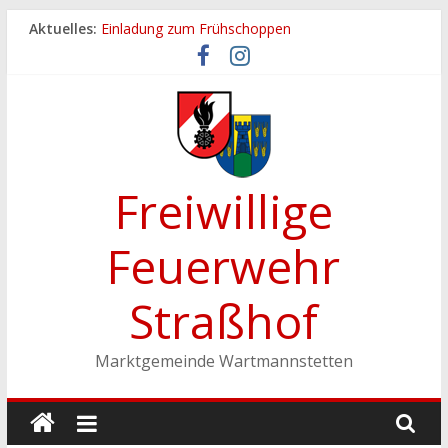
Zum
Aktuelles:
Einladung zum Frühschoppen
Inhalt
Dichtheitsprobe der Löschleitungen
springen
Fronleichnamsprozession
Feuerwehrfest 2026
Ferienspiel der Marktgemeinde Wartmannstetten
Freiwillige
Feuerwehr
Straßhof
Marktgemeinde Wartmannstetten