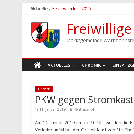
Zum
Aktuelles:
Feuerwehrfest 2026
Inhalt
Ferienspiel der Marktgemeinde Wartmann
springen
Einladung zum Frühschoppen
Freiwillig
Dichtheitsprobe der Löschleitungen
Fronleichnamsprozession
Marktgemeinde Wartmannste
AKTUELLES
CHRONIK
EINSATZG
Einsatz
PKW gegen Stromkas
11. Januar 2019
ff-strasshof
Am 11. Jänner 2019 um ca. 10 Uhr wurden die 
Verkehrsunfall bei der Ortseinfahrt von Straßho