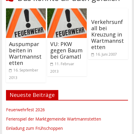
Verkehrsunf
all bei
Kreuzung in
Wartmannst
Auspumpar
VU: PKW
etten
beiten in
gegen Baum
16. Juni 2007
Wartmannst
bei Gramatl
etten
11. Februar
16. September
2013
2013
Neueste Beiträge
Feuerwehrfest 2026
Ferienspiel der Marktgemeinde Wartmannstetten
Einladung zum Frühschoppen