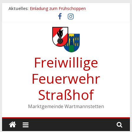
Zum
Aktuelles:
Einladung zum Frühschoppen
Inhalt
Dichtheitsprobe der Löschleitungen
springen
Fronleichnamsprozession
Feuerwehrfest 2026
Ferienspiel der Marktgemeinde Wartmannstetten
Freiwillige
Feuerwehr
Straßhof
Marktgemeinde Wartmannstetten