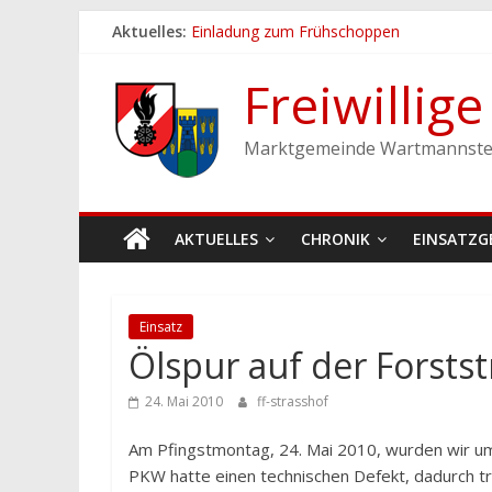
Zum
Aktuelles:
Einladung zum Frühschoppen
Inhalt
Dichtheitsprobe der Löschleitungen
springen
Fronleichnamsprozession
Freiwillig
Feuerwehrfest 2026
Ferienspiel der Marktgemeinde Wartmann
Marktgemeinde Wartmannste
AKTUELLES
CHRONIK
EINSATZG
Einsatz
Ölspur auf der Forsts
24. Mai 2010
ff-strasshof
Am Pfingstmontag, 24. Mai 2010, wurden wir um 
PKW hatte einen technischen Defekt, dadurch tra